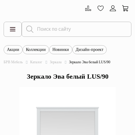
Акции
Коллекции
Новинки
Дизайн-проект
Все товары
БРВ Мебель
Каталог
Зеркала
Зеркало Эва белый LUS/90
Тумбы
Зеркало Эва белый LUS/90
Шкафы
Витрины
Комоды
Столы
Кровати