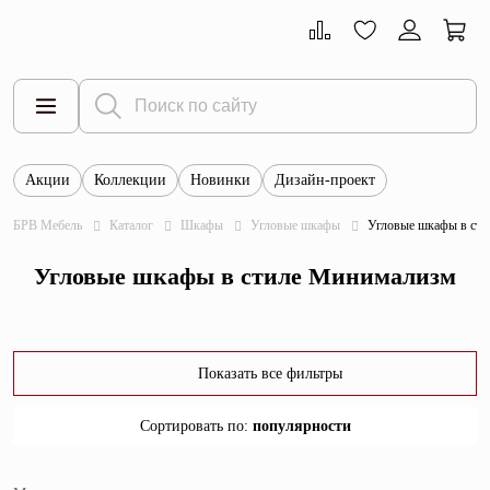
Акции
Коллекции
Новинки
Дизайн-проект
Все товары
БРВ Мебель
Каталог
Шкафы
Угловые шкафы
Угловые шкафы в ст
Тумбы
Угловые шкафы в стиле Минимализм
Шкафы
Витрины
Комоды
Показать все фильтры
Столы
Сортировать по
:
популярности
Кровати
популярности