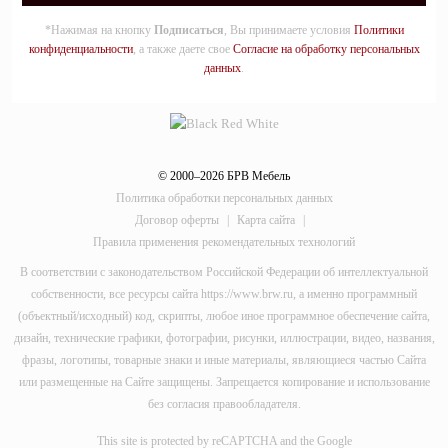
*Нажимая на кнопку
Подписаться
, Вы принимаете условия
Политики
конфиденциальности
, а также даете свое
Согласие на обработку персональных
данных
.
© 2000–2026 БРВ Мебель
Политика обработки персональных данных
Договор оферты
|
Карта сайта
|
Правила применения рекомендательных технологий
В соответствии с законодательством Российской Федерации об интеллектуальной
собственности, все ресурсы сайта https://www.brw.ru, а именно программный
(объектный/исходный) код, скрипты, любое иное программное обеспечение сайта,
дизайн, технические графики, фотографии, рисунки, иллюстрации, видео, названия,
фразы, логотипы, товарные знаки и иные материалы, являющиеся частью Сайта
или размещенные на Сайте защищены. Запрещается копирование и использование
без согласия правообладателя.
This site is protected by reCAPTCHA and the Google