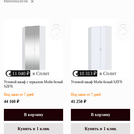
Минимализм
убыванию цены
Зеркала
возрастанию цены
Полки
размеру скидки
Матрасы
Прихожие
Освещение
Декор
11 040 ₽
в Сплит
10 313 ₽
в Сплит
Угловой шкаф с зеркалом Моби белый
Угловой шкаф Моби белый SZFN
SZFN
О нас
Наши салоны
Под заказ от 7 дней
Под заказ от 7 дней
Покупателям
44 160 ₽
41 250 ₽
Дизайнерам и архитекторам
Обратный звонок
В корзину
В корзину
Купить в 1 клик
Купить в 1 клик