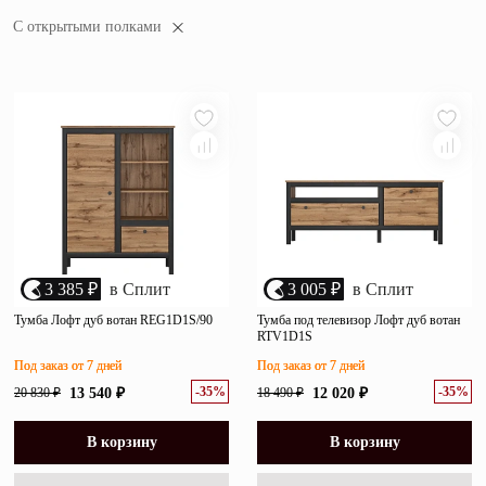
популярности
Зеркала
С открытыми полками
убыванию цены
возрастанию цены
Полки
размеру скидки
Матрасы
Прихожие
Освещение
Декор
3 385 ₽
в Сплит
3 005 ₽
в Сплит
О нас
Тумба Лофт дуб вотан REG1D1S/90
Тумба под телевизор Лофт дуб вотан
Наши салоны
RTV1D1S
Покупателям
Под заказ от 7 дней
Под заказ от 7 дней
Дизайнерам и архитекторам
Обратный звонок
-35%
-35%
20 830 ₽
13 540 ₽
18 490 ₽
12 020 ₽
В корзину
В корзину