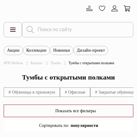
Акции
Коллекции
Новинки
Дизайн-проект
Все товары
БРВ Мебель
Каталог
Тумбы
Тумбы с открытыми полками
Тумбы
Тумбы с открытыми полками
Шкафы
Витрины
# Обувницы в прихожую
# Офисные
# Закрытые обувницы
Комоды
Показать все фильтры
Столы
Сортировать по
:
популярности
Кровати