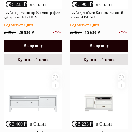
5 233 ₽
в Сплит
3 908 ₽
в Сплит
Тумба под телевизор Жасмин графит/
Тумба для обуви Классик глиняный
дуб артизан RTV1D1S
серый KOM1S/95
Под заказ от 7 дней
Под заказ от 7 дней
-25%
-25%
27 900 ₽
20 930 ₽
20 830 ₽
15 630 ₽
В корзину
В корзину
Купить в 1 клик
Купить в 1 клик
3 400 ₽
в Сплит
5 233 ₽
в Сплит