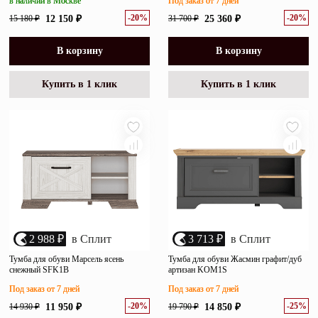
в наличии в Москве
Под заказ от 7 дней
-20%
-20%
15 180 ₽
12 150 ₽
31 700 ₽
25 360 ₽
В корзину
В корзину
Купить в 1 клик
Купить в 1 клик
2 988 ₽
в Сплит
3 713 ₽
в Сплит
Тумба для обуви Марсель ясень
Тумба для обуви Жасмин графит/дуб
снежный SFK1B
артизан KOM1S
Под заказ от 7 дней
Под заказ от 7 дней
-20%
-25%
14 930 ₽
11 950 ₽
19 790 ₽
14 850 ₽