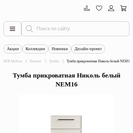
Акции
Коллекции
Новинки
Дизайн-проект
Все товары
БРВ Мебель
Каталог
Тумбы
Тумба прикроватная Николь белый NEM16
Тумбы
Тумба прикроватная Николь белый
Шкафы
NEM16
Витрины
Комоды
Столы
Кровати