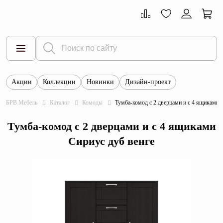
Акции
Коллекции
Новинки
Дизайн-проект
Все товары
БРВ Мебель
Каталог
Комоды
Тумба-комод с 2 дверцами и с 4 ящиками 
Тумбы
Тумба-комод с 2 дверцами и с 4 ящиками
Шкафы
Сириус дуб венге
Витрины
Комоды
Столы
Кровати