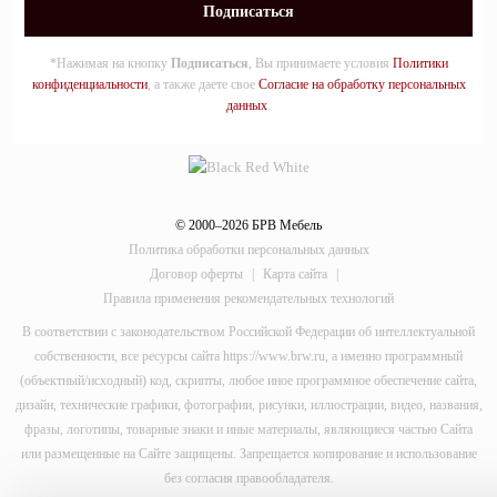
*Нажимая на кнопку
Подписаться
, Вы принимаете условия
Политики
конфиденциальности
, а также даете свое
Согласие на обработку персональных
данных
.
© 2000–2026 БРВ Мебель
Политика обработки персональных данных
Договор оферты
|
Карта сайта
|
Правила применения рекомендательных технологий
В соответствии с законодательством Российской Федерации об интеллектуальной
собственности, все ресурсы сайта https://www.brw.ru, а именно программный
(объектный/исходный) код, скрипты, любое иное программное обеспечение сайта,
дизайн, технические графики, фотографии, рисунки, иллюстрации, видео, названия,
фразы, логотипы, товарные знаки и иные материалы, являющиеся частью Сайта
или размещенные на Сайте защищены. Запрещается копирование и использование
без согласия правообладателя.