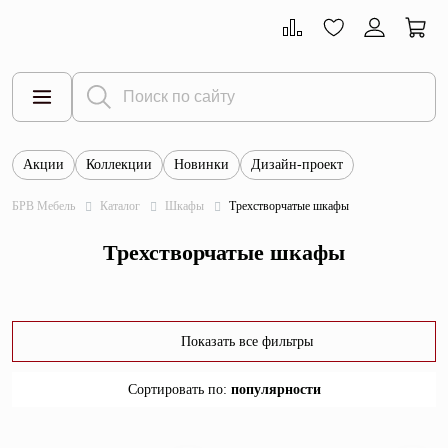
Акции
Коллекции
Новинки
Дизайн-проект
Все товары
БРВ Мебель
Каталог
Шкафы
Трехстворчатые шкафы
Тумбы
Трехстворчатые шкафы
Шкафы
Витрины
Комоды
Показать все фильтры
Столы
Сортировать по
:
популярности
Кровати
популярности