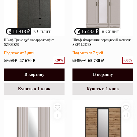
11 918 ₽
в Сплит
16 433 ₽
в Сплит
Шкаф Грейс дуб наварра/графит
Шкаф Флоренция персидский жемчуг
SZF3D2S
SZF1L2D2S
Под заказ от 7 дней
Под заказ от 7 дней
-20%
-30%
59 580 ₽
47 670 ₽
93 890 ₽
65 730 ₽
В корзину
В корзину
Купить в 1 клик
Купить в 1 клик