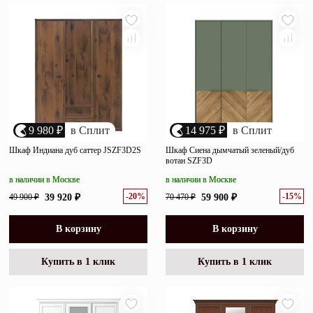
убыванию цены
Зеркала
возрастанию цены
Полки
размеру скидки
Матрасы
Прихожие
9 980 ₽
в Сплит
14 975 ₽
в Сплит
Освещение
Шкаф Индиана дуб саттер JSZF3D2S
Шкаф Сиена дымчатый зеленый/дуб
вотан SZF3D
Декор
в наличии в Москве
в наличии в Москве
-20%
-15%
49 900 ₽
39 920 ₽
70 470 ₽
59 900 ₽
О нас
Наши салоны
Покупателям
В корзину
В корзину
Дизайнерам и архитекторам
Обратный звонок
Купить в 1 клик
Купить в 1 клик