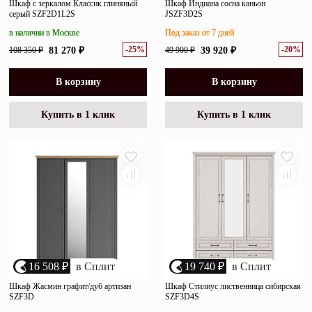
Шкаф с зеркалом Классик глиняный
Шкаф Индиана сосна каньон
серый SZF2D1L2S
JSZF3D2S
в наличии в Москве
Под заказ от 7 дней
-25%
-20%
108 350 ₽
81 270 ₽
49 900 ₽
39 920 ₽
В корзину
В корзину
Купить в 1 клик
Купить в 1 клик
16 508 ₽
в Сплит
19 740 ₽
в Сплит
Шкаф Жасмин графит/дуб артизан
Шкаф Стилиус лиственница сибирская
SZF3D
SZF3D4S