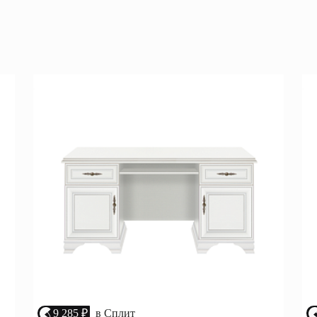
Перейти
ные категории
ые
Комплекты прихожих
Вешалки
анные
Письменные столы
Двуспаль
столы
Шкафы-витрины
Узкие ко
Трехстворчатые
кафы
Обувные
шкафы
9 285 ₽
в Сплит