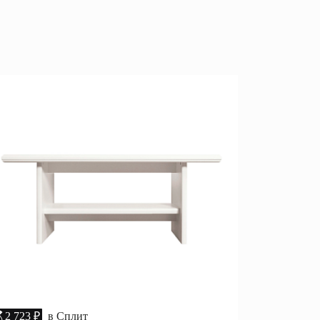
популярности
Перейти
убыванию цены
возрастанию цены
Открытые полки
размеру скидки
Комбинированные
ные кровати
комоды
моды
Распашные шкафы
 тумбы
Прикроватные тумбы
2 723 ₽
в Сплит