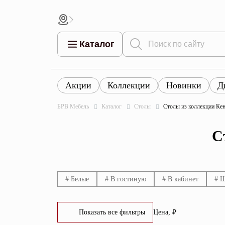
Каталог
Акции
Коллекции
Новинки
Д
Все това
Все товары
Все товары каталога
БРВ Мебель
Каталог
Столы
Столы из коллекции Ке
Тумбы
Коллек
С
Шкафы
Витрины
Комоды
# Белые
# В гостиную
# В кабинет
# 
Столы
Показать все фильтры
Цена, ₽
Кровати