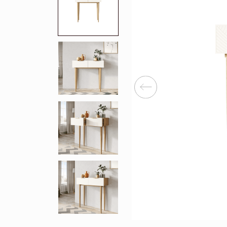
Перейти
Зеркала
Популяр
Полки
Вертикальн
зеркала
Матрасы
Комбиниров
матрасы
Прихожие
Туалетные 
Освещение
Угловые ш
Декор