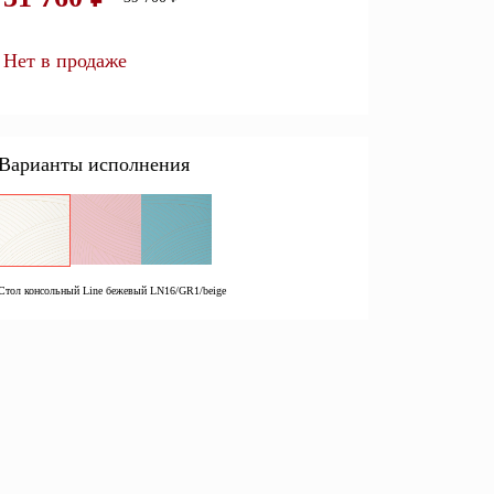
Перейти
Нет в продаже
Открытые полки
Комбинированные
Варианты исполнения
ные кровати
комоды
моды
Распашные шкафы
 тумбы
Прикроватные тумбы
Стол консольный Line бежевый LN16/GR1/beige