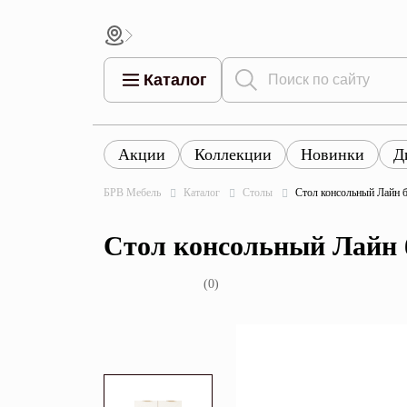
Каталог
Акции
Коллекции
Новинки
Д
Все това
Все товары
Все товары каталога
БРВ Мебель
Каталог
Столы
Стол консольный Лайн 
Тумбы
Коллек
Стол консольный Лайн 
Шкафы
Витрины
(0)
Комоды
Столы
Кровати