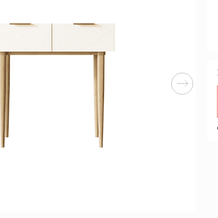
Перейти
ные категории
ые
Комплекты прихожих
Вешалки
анные
Письменные столы
Двуспаль
столы
Шкафы-витрины
Узкие ко
Трехстворчатые
кафы
Обувные
шкафы