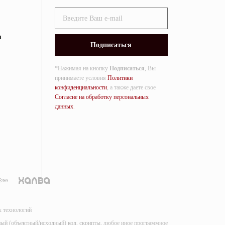
я
*Нажимая на кнопку
Подписаться
, Вы
принимаете условия
Политики
конфиденциальности
, а также даете свое
Согласие на обработку персональных
данных
.
х технологий
мный (объектный/исходный) код, скрипты, любое иное программное