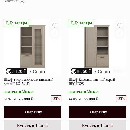
Классик
убыванию цены
Зеркала
возрастанию цены
Полки
размеру скидки
завтра
завтра
Матрасы
Прихожие
Освещение
Декор
7 120 ₽
в Сплит
8 260 ₽
в Сплит
Шкаф-витрина Классик глиняный
Шкаф Классик глиняный серый
серый REG1W1D
REG1D2S
О нас
Наши салоны
в наличии в Москве
в наличии в Москве
Покупателям
-25%
-25%
37 970 ₽
28 480 ₽
44 050 ₽
33 040 ₽
Дизайнерам и архитекторам
Обратный звонок
В корзину
В корзину
Купить в 1 клик
Купить в 1 клик