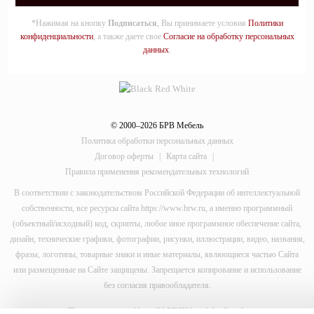
*Нажимая на кнопку
Подписаться
, Вы принимаете условия
Политики
конфиденциальности
, а также даете свое
Согласие на обработку персональных
данных
.
© 2000–2026 БРВ Мебель
Политика обработки персональных данных
Договор оферты
|
Карта сайта
|
Правила применения рекомендательных технологий
В соответствии с законодательством Российской Федерации об интеллектуальной
собственности, все ресурсы сайта https://www.brw.ru, а именно программный
(объектный/исходный) код, скрипты, любое иное программное обеспечение сайта,
дизайн, технические графики, фотографии, рисунки, иллюстрации, видео, названия,
фразы, логотипы, товарные знаки и иные материалы, являющиеся частью Сайта
или размещенные на Сайте защищены. Запрещается копирование и использование
без согласия правообладателя.
This site is protected by reCAPTCHA and the Google