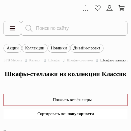
Акции
Коллекции
Новинки
Дизайн-проект
Все товары
БРВ Мебель
Каталог
Шкафы
Шкафы-стеллажи
Шкафы-стеллажи из 
Тумбы
Шкафы-стеллажи из коллекции Классик
Шкафы
Витрины
Комоды
Показать все фильтры
Столы
Сортировать по
:
популярности
Кровати
популярности