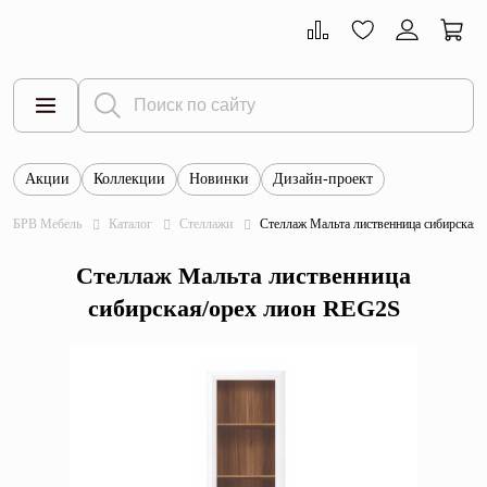
Акции
Коллекции
Новинки
Дизайн-проект
Все товары
БРВ Мебель
Каталог
Стеллажи
Стеллаж Мальта лиственница сибирская
Тумбы
Стеллаж Мальта лиственница
Шкафы
сибирская/орех лион REG2S
Витрины
Комоды
Столы
Кровати