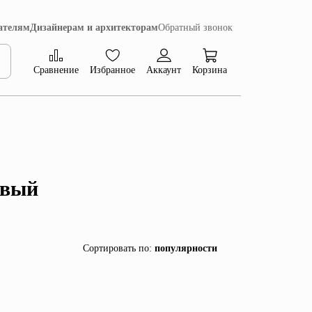
ателям
Дизайнерам и архитекторам
Обратный звонок
Сравнение
Избранное
Аккаунт
Корзина
Коллекция Сиена
евый
Сортировать по
:
популярности
популярности
убыванию цены