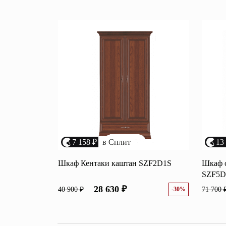
Перейти
Зеркала
Популяр
Полки
Вертикальн
зеркала
Матрасы
Комбиниров
матрасы
Прихожие
Туалетные 
Освещение
Угловые ш
Декор
7 158 ₽
в Сплит
13
Шкаф Кентаки каштан SZF2D1S
Шкаф с
SZF5D
28 630 ₽
40 900 ₽
-30%
71 700 