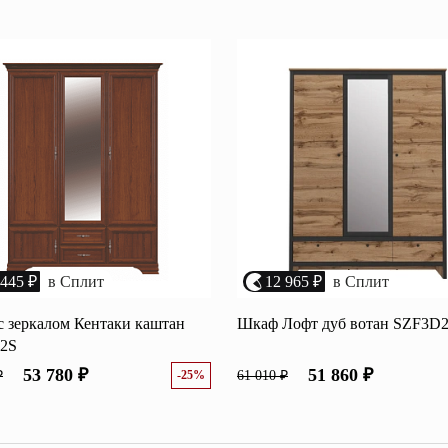
Перейти
ные категории
ые
Комплекты прихожих
Вешалки
анные
Письменные столы
Двуспаль
столы
Шкафы-витрины
Узкие ко
Трехстворчатые
кафы
Обувные
шкафы
 445 ₽
в Сплит
12 965 ₽
в Сплит
 зеркалом Кентаки каштан
Шкаф Лофт дуб вотан SZF3D
2S
53 780 ₽
51 860 ₽
₽
-25%
61 010 ₽