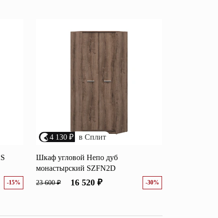
возрастанию цены
Перейти
размеру скидки
Открытые полки
Комбинированные
ные кровати
комоды
моды
Распашные шкафы
 тумбы
Прикроватные тумбы
4 130 ₽
в Сплит
2S
Шкаф угловой Непо дуб
монастырский SZFN2D
16 520 ₽
-15%
23 600 ₽
-30%