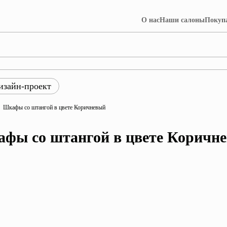
О нас
Наши салоны
Покуп
изайн-проект
ры
Шкафы со штангой в цвете Коричневый
ция Лофт
Коллекция Далия
фы со штангой в цвете Коричн