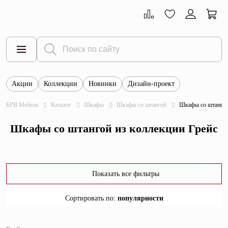
Акции
Коллекции
Новинки
Дизайн-проект
Все товары
БРВ Мебель
Каталог
Шкафы
Шкафы со штангой
Шкафы со штангой
Тумбы
Шкафы со штангой из коллекции Грейс
Шкафы
Витрины
Комоды
Показать все фильтры
Столы
Сортировать по
:
популярности
Кровати
популярности