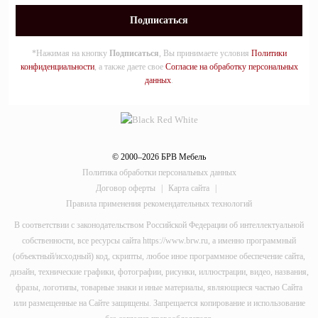
*Нажимая на кнопку
Подписаться
, Вы принимаете условия
Политики
конфиденциальности
, а также даете свое
Согласие на обработку персональных
данных
.
© 2000–2026 БРВ Мебель
Политика обработки персональных данных
Договор оферты
|
Карта сайта
|
Правила применения рекомендательных технологий
В соответствии с законодательством Российской Федерации об интеллектуальной
собственности, все ресурсы сайта https://www.brw.ru, а именно программный
(объектный/исходный) код, скрипты, любое иное программное обеспечение сайта,
дизайн, технические графики, фотографии, рисунки, иллюстрации, видео, названия,
фразы, логотипы, товарные знаки и иные материалы, являющиеся частью Сайта
или размещенные на Сайте защищены. Запрещается копирование и использование