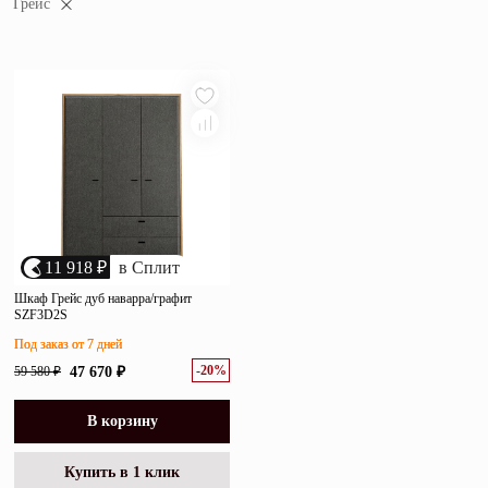
Грейс
убыванию цены
Зеркала
возрастанию цены
Полки
размеру скидки
Матрасы
Прихожие
Освещение
Декор
11 918 ₽
в Сплит
Шкаф Грейс дуб наварра/графит
SZF3D2S
О нас
Наши салоны
Под заказ от 7 дней
Покупателям
-20%
59 580 ₽
47 670 ₽
Дизайнерам и архитекторам
Обратный звонок
В корзину
Купить в 1 клик