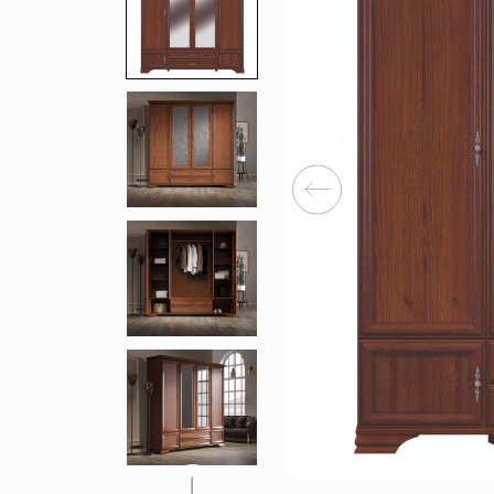
Перейти
Зеркала
Популяр
Полки
Вертикальн
зеркала
Матрасы
Комбиниров
матрасы
Прихожие
Туалетные 
Освещение
Угловые ш
Декор