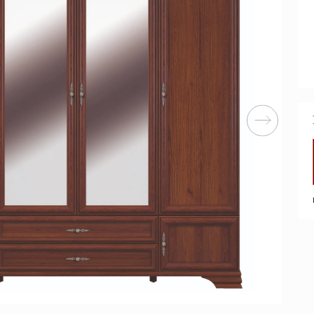
Перейти
ные категории
ые
Комплекты прихожих
Вешалки
анные
Письменные столы
Двуспаль
столы
Шкафы-витрины
Узкие ко
Трехстворчатые
кафы
Обувные
шкафы