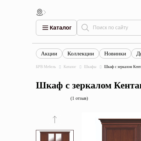
Каталог
Акции
Коллекции
Новинки
Д
Все това
Все товары
Все товары каталога
БРВ Мебель
Каталог
Шкафы
Шкаф с зеркалом Кен
Тумбы
Коллек
Шкаф с зеркалом Кент
Шкафы
Витрины
(1 отзыв)
Комоды
Столы
Кровати