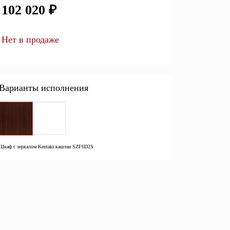
102 020 ₽
Перейти
Нет в продаже
Открытые полки
Комбинированные
ные кровати
комоды
Варианты исполнения
моды
Распашные шкафы
 тумбы
Прикроватные тумбы
Шкаф с зеркалом Kentaki каштан SZF6D2S