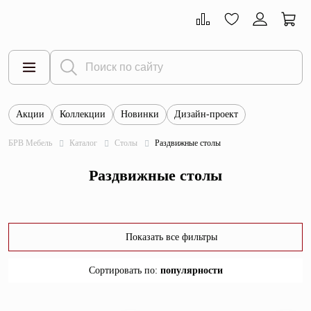
Акции
Коллекции
Новинки
Дизайн-проект
Все товары
БРВ Мебель
Каталог
Столы
Раздвижные столы
Тумбы
Раздвижные столы
Шкафы
Витрины
Комоды
Показать все фильтры
Столы
Сортировать по
:
популярности
Кровати
популярности