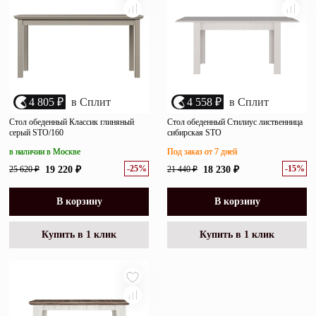
4 805 ₽
в Сплит
4 558 ₽
в Сплит
Стол обеденный Классик глиняный
Стол обеденный Стилиус лиственница
серый STO/160
сибирская STO
в наличии в Москве
Под заказ от 7 дней
-25%
-15%
25 620 ₽
19 220 ₽
21 440 ₽
18 230 ₽
В корзину
В корзину
Купить в 1 клик
Купить в 1 клик