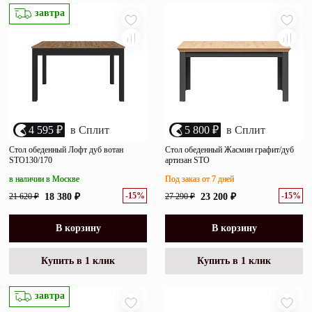
убыванию цены
завтра
Зеркала
возрастанию цены
Полки
размеру скидки
Матрасы
Прихожие
4 595 ₽
в Сплит
5 800 ₽
в Сплит
Освещение
Стол обеденный Лофт дуб вотан
Стол обеденный Жасмин графит/дуб
STO130/170
артизан STO
Декор
в наличии в Москве
Под заказ от 7 дней
-15%
-15%
21 620 ₽
18 380 ₽
27 290 ₽
23 200 ₽
О нас
Наши салоны
Покупателям
В корзину
В корзину
Дизайнерам и архитекторам
Обратный звонок
Купить в 1 клик
Купить в 1 клик
завтра