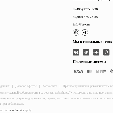
8 (495) 272-03-30
8 (800) 775-75-55
info@brw.ru
Мы в социальных сетях
Платежные системы
|
|
|
 данных
Договор оферты
Карта сайта
Правила применения рекомендательны
теллектуальной собственности, все ресурсы сайта https://www.brw.ru, а именно програм
исунки, иллюстрации, видео, названия, фразы, логотипы, товарные знаки и иные материа
я правообладателя.
and
Terms of Service
apply.