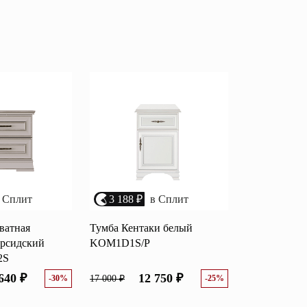
популярности
Перейти
убыванию цены
возрастанию цены
Открытые полки
размеру скидки
Комбинированные
ные кровати
комоды
моды
Распашные шкафы
 тумбы
Прикроватные тумбы
 Сплит
3 188 ₽
в Сплит
ватная
Тумба Кентаки белый
ерсидский
KOM1D1S/P
2S
640 ₽
12 750 ₽
-30%
17 000 ₽
-25%