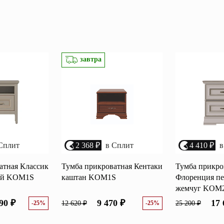
Перейти
ные категории
ые
Комплекты прихожих
Вешалки
завтра
анные
Письменные столы
Двуспаль
столы
Шкафы-витрины
Узкие ко
Трехстворчатые
кафы
Обувные
шкафы
Сплит
2 368 ₽
в Сплит
4 410 ₽
в
атная Классик
Тумба прикроватная Кентаки
Тумба прикро
ый KOM1S
каштан KOM1S
Флоренция п
жемчуг KOM
90 ₽
9 470 ₽
17 
-25%
12 620 ₽
-25%
25 200 ₽