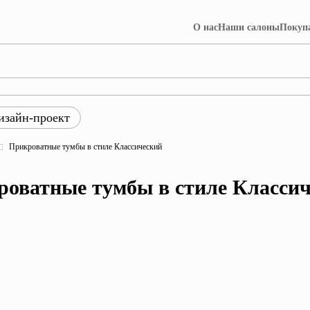
О нас
Наши салоны
Покуп
изайн-проект
ры
Прикроватные тумбы в стиле Классический
ция Лофт
Коллекция Далия
оватные тумбы в стиле Класси