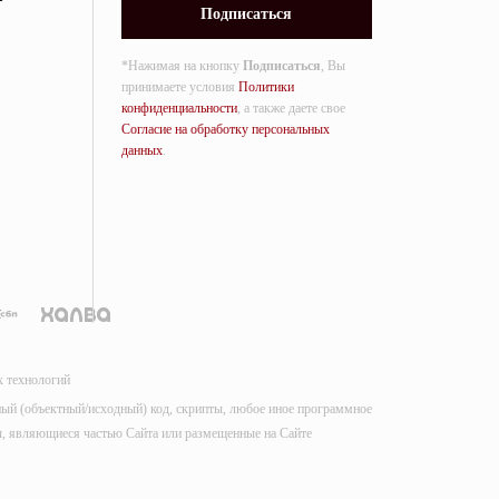
*Нажимая на кнопку
Подписаться
, Вы
принимаете условия
Политики
конфиденциальности
, а также даете свое
Согласие на обработку персональных
данных
.
х технологий
мный (объектный/исходный) код, скрипты, любое иное программное
лы, являющиеся частью Сайта или размещенные на Сайте