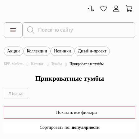
Акции
Коллекции
Новинки
Дизайн-проект
Все товары
БРВ Мебель
Каталог
Тумбы
Прикроватные тумбы
Тумбы
Прикроватные тумбы
Шкафы
Витрины
# Белые
Комоды
Показать все фильтры
Столы
Сортировать по
:
популярности
Кровати