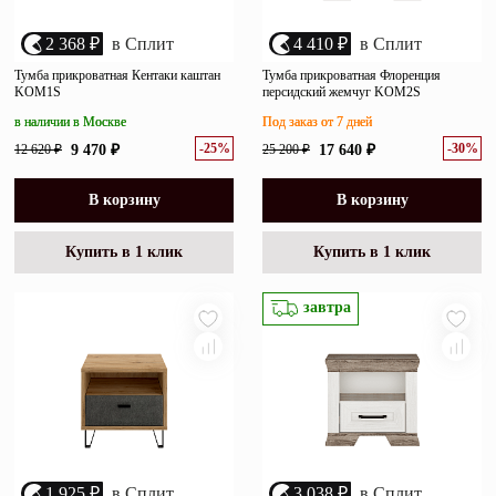
2 368 ₽
в Сплит
4 410 ₽
в Сплит
Тумба прикроватная Кентаки каштан
Тумба прикроватная Флоренция
KOM1S
персидский жемчуг KOM2S
в наличии в Москве
Под заказ от 7 дней
-25%
-30%
12 620 ₽
9 470 ₽
25 200 ₽
17 640 ₽
В корзину
В корзину
Купить в 1 клик
Купить в 1 клик
завтра
1 925 ₽
в Сплит
3 038 ₽
в Сплит