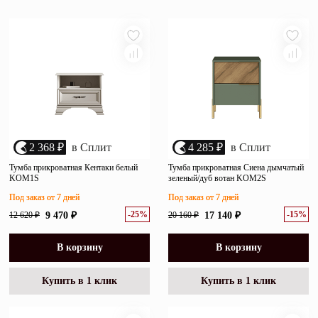
популярности
Зеркала
убыванию цены
возрастанию цены
Полки
размеру скидки
Матрасы
Прихожие
Освещение
2 368 ₽
в Сплит
4 285 ₽
в Сплит
Декор
Тумба прикроватная Кентаки белый
Тумба прикроватная Сиена дымчатый
KOM1S
зеленый/дуб вотан KOM2S
Под заказ от 7 дней
Под заказ от 7 дней
О нас
-25%
-15%
12 620 ₽
9 470 ₽
20 160 ₽
17 140 ₽
Наши салоны
Покупателям
Дизайнерам и архитекторам
В корзину
В корзину
Обратный звонок
Купить в 1 клик
Купить в 1 клик