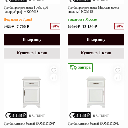
Тумба прикроватная Грейс дуб
Тумба прикроватная Марсель ясень
наварра/графит KOM1S
снежный KOM1S
Под заказ от 7 дней
в наличии в Москве
-20%
-20%
9 620 ₽
7 700 ₽
15 180 ₽
12 150 ₽
В корзину
В корзину
Купить в 1 клик
Купить в 1 клик
завтра
3 188 ₽
в Сплит
3 188 ₽
в Сплит
Тумба Кентаки белый KOM1D1S/P
Тумба Кентаки белый KOM1D1S/L