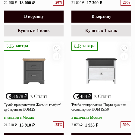
-20%
-20%
22 490 ₽
18 000 ₽
21 620 ₽
17 300 ₽
В корзину
В корзину
Купить в 1 клик
Купить в 1 клик
завтра
завтра
3 978 ₽
в Сплит
484 ₽
в Сплит
Тумба прикроватная Жасмин графит/
Тумба прикроватная Порто джанни/
дуб артизан KOM2S
сосна ларико KOM1S/50
в наличии в Москве
в наличии в Москве
-25%
-50%
21 210 ₽
15 910 ₽
3 870 ₽
1 935 ₽