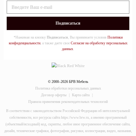
*Нажимая на кнопку
Подписаться
, Вы принимаете условия
Политики
конфиденциальности
, а также даете свое
Согласие на обработку персональных
данных
.
© 2000–2026 БРВ Мебель
Политика обработки персональных данных
Договор оферты
|
Карта сайта
|
Правила применения рекомендательных технологий
В соответствии с законодательством Российской Федерации об интеллектуальной
собственности, все ресурсы сайта https://www.brw.ru, а именно программный
(объектный/исходный) код, скрипты, любое иное программное обеспечение сайта,
дизайн, технические графики, фотографии, рисунки, иллюстрации, видео, названия,