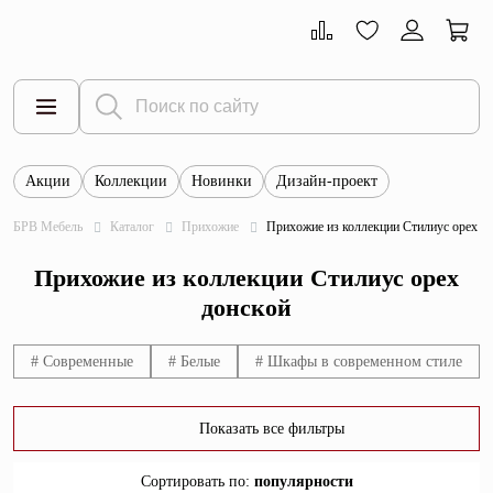
Акции
Коллекции
Новинки
Дизайн-проект
Все товары
БРВ Мебель
Каталог
Прихожие
Прихожие из коллекции Стилиус орех д
Тумбы
Прихожие из коллекции Стилиус орех
Шкафы
донской
Витрины
# Современные
# Белые
# Шкафы в современном стиле
Комоды
Столы
Показать все фильтры
Кровати
Сортировать по
:
популярности