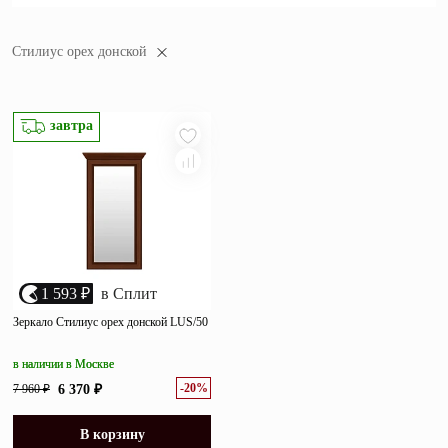
Зеркала
популярности
Стилиус орех донской
убыванию цены
Полки
возрастанию цены
Матрасы
размеру скидки
завтра
Прихожие
Освещение
Декор
О нас
1 593 ₽
в Сплит
Наши салоны
Зеркало Стилиус орех донской LUS/50
Покупателям
Дизайнерам и архитекторам
Обратный звонок
в наличии в Москве
-20%
7 960 ₽
6 370 ₽
В корзину