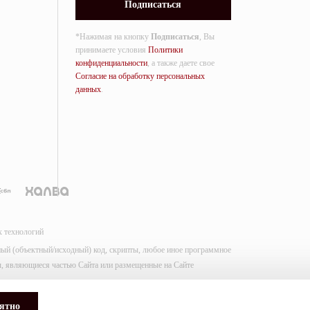
*Нажимая на кнопку
Подписаться
, Вы
принимаете условия
Политики
конфиденциальности
, а также даете свое
Согласие на обработку персональных
данных
.
х технологий
мный (объектный/исходный) код, скрипты, любое иное программное
лы, являющиеся частью Сайта или размещенные на Сайте
ятно