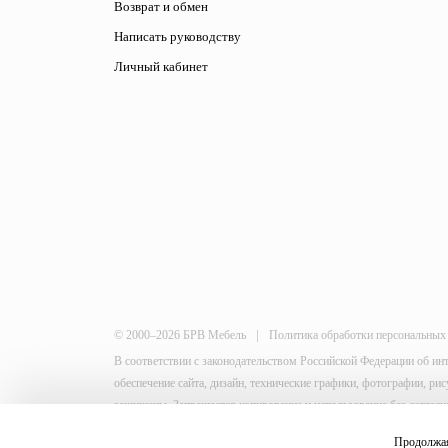
Возврат и обмен
Написать руководству
Личный кабинет
|
© 2000–2026 БРВ Мебель
Политика обработки персональных
В соответствии с законодательством Российской Федерации об ин
обеспечение сайта, дизайн, технические графики, фотографии, р
защищены. Запрещается копирование и использование без согласи
This site is protected by reCAPTCHA and the Google
Privacy Policy
Продолжая