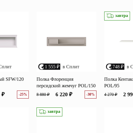
Перейти
завтра
ные категории
ые
Комплекты прихожих
Вешалки
анные
Письменные столы
Двуспаль
столы
Шкафы-витрины
Узкие ко
Сплит
1 555 ₽
в Сплит
748 ₽
в 
Трехстворчатые
кафы
Обувные
шкафы
ый SFW/120
Полка Флоренция
Полка Кентак
персидский жемчуг POL/150
POL/95
 ₽
6 220 ₽
2 99
-25%
8 880 ₽
-30%
4 270 ₽
завтра