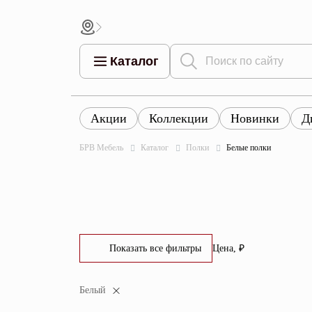
Каталог
Акции
Коллекции
Новинки
Д
Все това
Все товары
Все товары каталога
БРВ Мебель
Каталог
Полки
Белые полки
Тумбы
Коллек
Шкафы
Витрины
Комоды
Показать все фильтры
Цена, ₽
Столы
От
До
Белый
Кровати