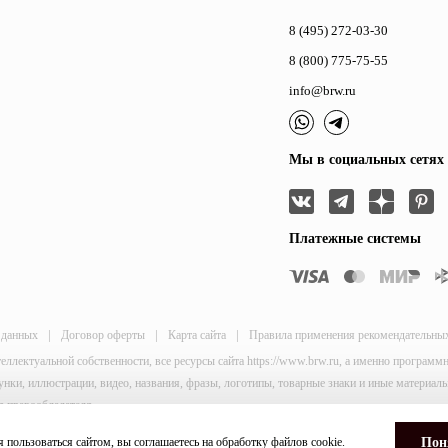
8 (495) 272-03-30
8 (800) 775-75-55
info@brw.ru
Мы в социальных сетях
Платежные системы
|
|
|
 данных
Договор оферты
Карта сайта
Правила применения рекомендательны
теллектуальной собственности, все ресурсы сайта https://www.brw.ru, а именно програм
исунки, иллюстрации, видео, названия, фразы, логотипы, товарные знаки и иные материа
я правообладателя.
and
Terms of Service
apply.
 пользоваться сайтом, вы соглашаетесь на обработку файлов
cookie
.
Пон