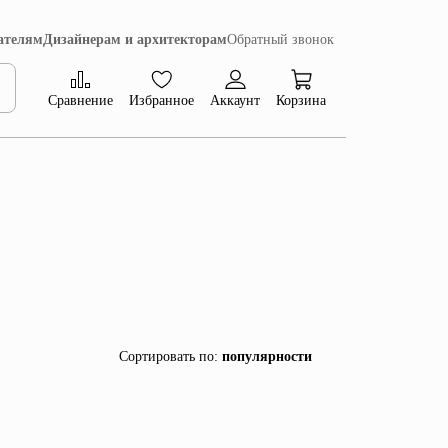
ателям
Дизайнерам и архитекторам
Обратный звонок
Сравнение
Избранное
Аккаунт
Корзина
Коллекция Сиена
Сортировать по
:
популярности
популярности
убыванию цены