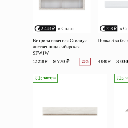
2 443 ₽
в Сплит
758 ₽
в С
Витрина навесная Стилиус
Полка Эва бел
лиственница сибирская
SFW1W
9 770 ₽
3 030
12 210 ₽
-20%
4 040 ₽
завтра
з