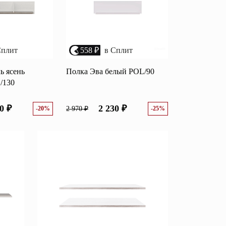
Сплит
558 ₽
в Сплит
ь ясень
Полка Эва белый POL/90
/130
0 ₽
2 230 ₽
-20%
2 970 ₽
-25%