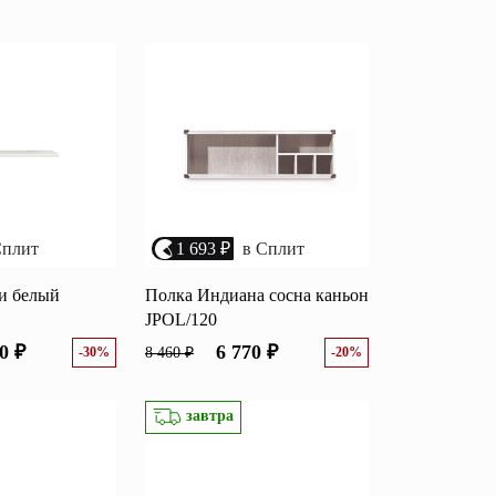
возрастанию цены
Перейти
размеру скидки
Открытые полки
Комбинированные
ные кровати
комоды
моды
Распашные шкафы
Сплит
1 693 ₽
в Сплит
 тумбы
Прикроватные тумбы
и белый
Полка Индиана сосна каньон
JPOL/120
0 ₽
6 770 ₽
-30%
8 460 ₽
-20%
завтра