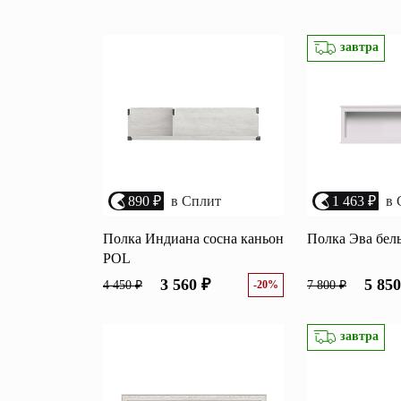
Перейти
Зеркала
завтра
Популяр
Полки
Вертикальн
зеркала
Матрасы
Комбиниров
матрасы
Прихожие
Туалетные 
Освещение
890 ₽
в Сплит
1 463 ₽
в 
Угловые ш
Декор
Полка Индиана сосна каньон
Полка Эва бел
POL
3 560 ₽
5 850
4 450 ₽
-20%
7 800 ₽
завтра