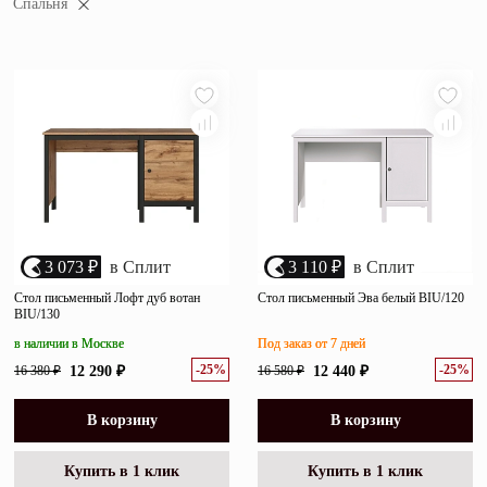
Спальня
убыванию цены
Зеркала
возрастанию цены
Полки
размеру скидки
Матрасы
Прихожие
Освещение
Декор
3 073 ₽
в Сплит
3 110 ₽
в Сплит
Стол письменный Лофт дуб вотан
Стол письменный Эва белый BIU/120
BIU/130
О нас
Наши салоны
в наличии в Москве
Под заказ от 7 дней
Покупателям
-25%
-25%
16 380 ₽
12 290 ₽
16 580 ₽
12 440 ₽
Дизайнерам и архитекторам
Обратный звонок
В корзину
В корзину
Купить в 1 клик
Купить в 1 клик