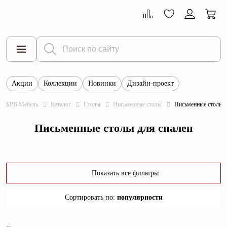
Акции
Коллекции
Новинки
Дизайн-проект
Все товары
БРВ Мебель
Каталог
Столы
Письменные столы
Письменные столы д
Тумбы
Письменные столы для спален
Шкафы
Витрины
Комоды
Показать все фильтры
Столы
Сортировать по
:
популярности
Кровати
популярности