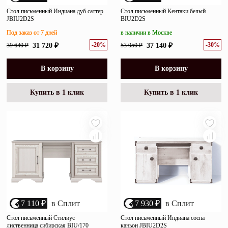
Стол письменный Индиана дуб саттер
Стол письменный Кентаки белый
JBIU2D2S
BIU2D2S
Под заказ от 7 дней
в наличии в Москве
-20%
-30%
39 640 ₽
31 720 ₽
53 050 ₽
37 140 ₽
В корзину
В корзину
Купить в 1 клик
Купить в 1 клик
7 110 ₽
в Сплит
7 930 ₽
в Сплит
Стол письменный Стилиус
Стол письменный Индиана сосна
лиственница сибирская BIU/170
каньон JBIU2D2S