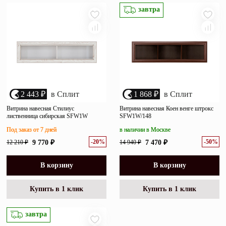
убыванию цены
завтра
Зеркала
возрастанию цены
Полки
размеру скидки
Матрасы
Прихожие
2 443 ₽
в Сплит
1 868 ₽
в Сплит
Освещение
Витрина навесная Стилиус
Витрина навесная Коен венге штрокс
лиственница сибирская SFW1W
SFW1W/148
Декор
Под заказ от 7 дней
в наличии в Москве
-20%
-50%
12 210 ₽
9 770 ₽
14 940 ₽
7 470 ₽
О нас
Наши салоны
Покупателям
В корзину
В корзину
Дизайнерам и архитекторам
Обратный звонок
Купить в 1 клик
Купить в 1 клик
завтра