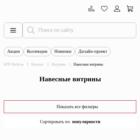
Акции
Коллекции
Новинки
Дизайн-проект
Все товары
БРВ Мебель
Каталог
Витрины
Навесные витрины
Тумбы
Навесные витрины
Шкафы
Витрины
Комоды
Показать все фильтры
Столы
Сортировать по
:
популярности
Кровати
популярности