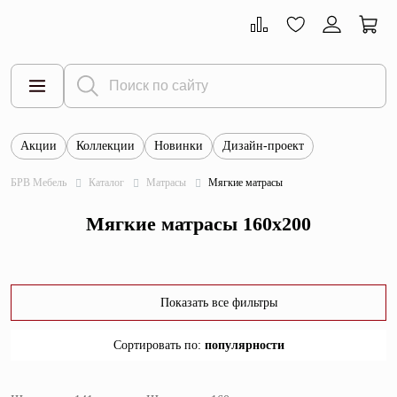
Акции
Коллекции
Новинки
Дизайн-проект
Все товары
БРВ Мебель
Каталог
Матрасы
Мягкие матрасы
Тумбы
Мягкие матрасы 160x200
Шкафы
Витрины
Комоды
Показать все фильтры
Столы
Сортировать по
:
популярности
Кровати
популярности