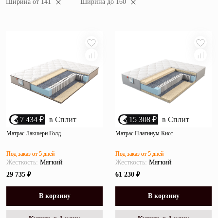
Ширина от 141
Ширина до 160
убыванию цены
Зеркала
возрастанию цены
Полки
размеру скидки
Матрасы
Прихожие
Освещение
Декор
7 434 ₽
в Сплит
15 308 ₽
в Сплит
Матрас Лакшери Голд
Матрас Платинум Кисс
О нас
Наши салоны
Под заказ от 5 дней
Под заказ от 5 дней
Покупателям
Жесткость:
Мягкий
Жесткость:
Мягкий
Дизайнерам и архитекторам
Обратный звонок
29 735 ₽
61 230 ₽
В корзину
В корзину