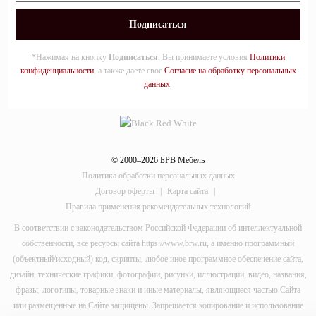
*Нажимая на кнопку
Подписаться
, Вы принимаете условия
Политики
конфиденциальности
, а также даете свое
Согласие на обработку персональных
данных
.
© 2000–2026 БРВ Мебель
Политика обработки персональных данных
Договор оферты
|
Карта сайта
|
Правила применения рекомендательных технологий
В соответствии с законодательством Российской Федерации об интеллектуальной
собственности, все ресурсы сайта https://www.brw.ru, а именно программный
(объектный/исходный) код, скрипты, любое иное программное обеспечение сайта,
дизайн, технические графики, фотографии, рисунки, иллюстрации, видео, названия,
фразы, логотипы, товарные знаки и иные материалы, являющиеся частью Сайта
или размещенные на Сайте защищены. Запрещается копирование и использование