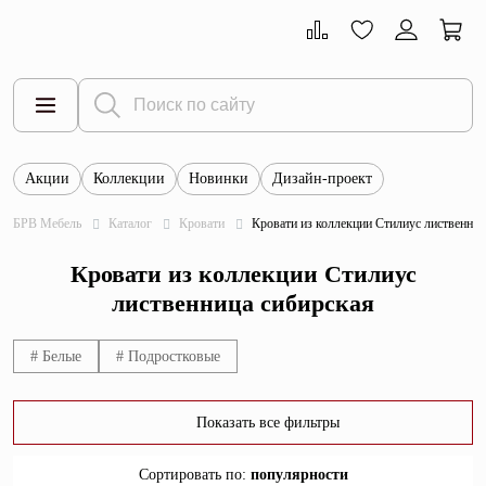
Акции
Коллекции
Новинки
Дизайн-проект
Все товары
БРВ Мебель
Каталог
Кровати
Кровати из коллекции Стилиус лиственниц
Тумбы
Кровати из коллекции Стилиус
Шкафы
лиственница сибирская
Витрины
# Белые
# Подростковые
Комоды
Столы
Показать все фильтры
Кровати
Сортировать по
:
популярности