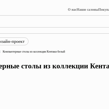
О нас
Наши салоны
Покуп
изайн-проект
ры
Компьютерные столы из коллекции Кентаки белый
ция Лофт
Коллекция Далия
рные столы из коллекции Кент