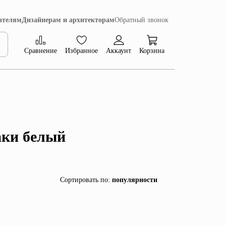
ателям
Дизайнерам и архитекторам
Обратный звонок
Сравнение
Избранное
Аккаунт
Корзина
Коллекция Сиена
аки белый
Сортировать по
:
популярности
популярности
убыванию цены