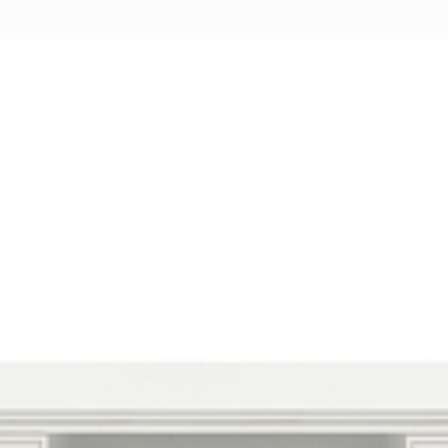
Перейти
ные категории
ые
Комплекты прихожих
Вешалки
анные
Письменные столы
Двуспаль
столы
Шкафы-витрины
Узкие ко
Трехстворчатые
кафы
Обувные
шкафы