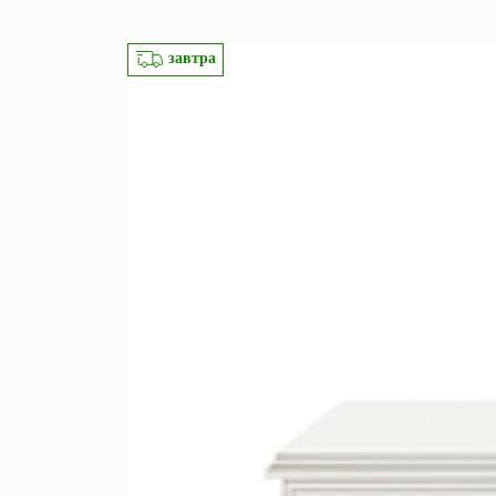
Перейти
Зеркала
завтра
Популяр
Полки
Вертикальн
зеркала
Матрасы
Комбиниров
матрасы
Прихожие
Туалетные 
Освещение
Угловые ш
Декор