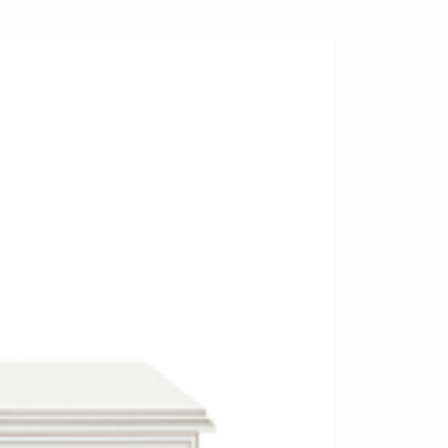
возрастанию цены
Перейти
размеру скидки
Открытые полки
Комбинированные
ные кровати
комоды
моды
Распашные шкафы
 тумбы
Прикроватные тумбы