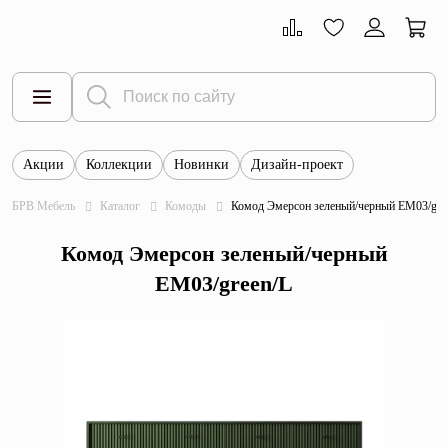
Акции
Коллекции
Новинки
Дизайн-проект
Все товары
БРВ Мебель
Каталог
Комоды
Комод Эмерсон зеленый/черный EM03/gre
Тумбы
Комод Эмерсон зеленый/черный
Шкафы
EM03/green/L
Витрины
Комоды
Столы
Кровати