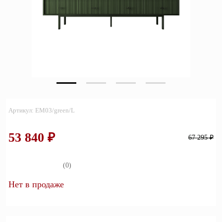
Зеркала
Полки
Матрасы
Прихожие
Освещение
Артикул: EM03/green/L
Декор
53 840 ₽
67 295 ₽
О нас
Наши салоны
Покупателям
(0)
Дизайнерам и архитекторам
Обратный звонок
Нет в продаже