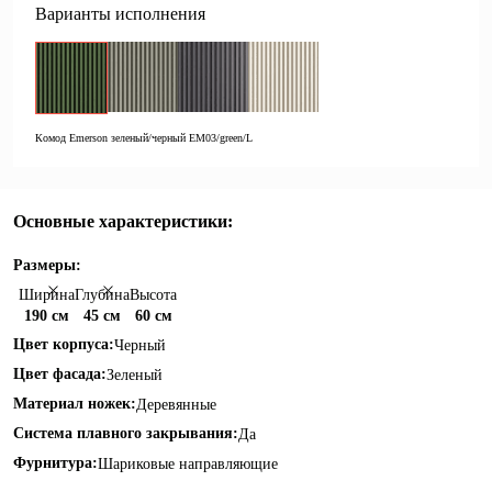
Варианты исполнения
Комод Emerson зеленый/черный EM03/green/L
Основные характеристики:
Размеры:
Ширина
Глубина
Высота
190 см
45 см
60 см
Цвет корпуса:
Черный
Цвет фасада:
Зеленый
Материал ножек:
Деревянные
Система плавного закрывания:
Да
Фурнитура:
Шариковые направляющие