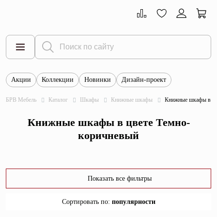
Акции
Коллекции
Новинки
Дизайн-проект
Все товары
БРВ Мебель
Каталог
Шкафы
Книжные шкафы
Книжные шкафы в цв
Тумбы
Книжные шкафы в цвете Темно-
Шкафы
коричневый
Витрины
Комоды
Показать все фильтры
Столы
Сортировать по
:
популярности
Кровати