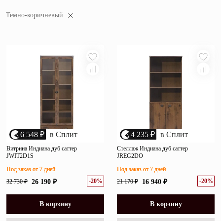
популярности
Зеркала
Темно-коричневый
убыванию цены
Полки
возрастанию цены
размеру скидки
Матрасы
Прихожие
Освещение
Декор
6 548 ₽
в Сплит
4 235 ₽
в Сплит
О нас
Витрина Индиана дуб саттер
Стеллаж Индиана дуб саттер
Наши салоны
JWIT2D1S
JREG2DO
Покупателям
Дизайнерам и архитекторам
Под заказ от 7 дней
Под заказ от 7 дней
Обратный звонок
-20%
-20%
32 730 ₽
26 190 ₽
21 170 ₽
16 940 ₽
В корзину
В корзину