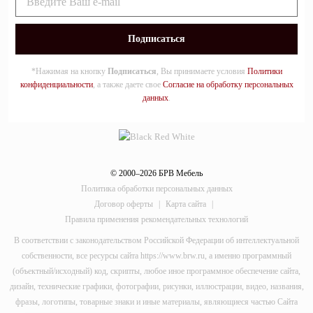
*Нажимая на кнопку
Подписаться
, Вы принимаете условия
Политики
конфиденциальности
, а также даете свое
Согласие на обработку персональных
данных
.
© 2000–2026 БРВ Мебель
Политика обработки персональных данных
Договор оферты
|
Карта сайта
|
Правила применения рекомендательных технологий
В соответствии с законодательством Российской Федерации об интеллектуальной
собственности, все ресурсы сайта https://www.brw.ru, а именно программный
(объектный/исходный) код, скрипты, любое иное программное обеспечение сайта,
дизайн, технические графики, фотографии, рисунки, иллюстрации, видео, названия,
фразы, логотипы, товарные знаки и иные материалы, являющиеся частью Сайта