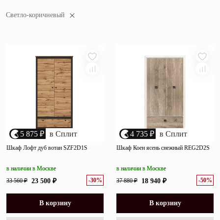
популярности
Зеркала
Светло-коричневый
убыванию цены
Полки
возрастанию цены
размеру скидки
Матрасы
Прихожие
Освещение
Декор
5 875 ₽
в Сплит
4 735 ₽
в Сплит
О нас
Шкаф Лофт дуб вотан SZF2D1S
Шкаф Коен ясень снежный REG2D2S
Наши салоны
Покупателям
Дизайнерам и архитекторам
в наличии в Москве
в наличии в Москве
Обратный звонок
-30%
-50%
33 560 ₽
23 500 ₽
37 880 ₽
18 940 ₽
В корзину
В корзину