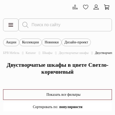
Акции
Коллекции
Новинки
Дизайн-проект
Все товары
БРВ Мебель
Каталог
Шкафы
Двустворчатые шкафы
Двустворчатые
Тумбы
Двустворчатые шкафы в цвете Светло-
Шкафы
коричневый
Витрины
Комоды
Показать все фильтры
Столы
Сортировать по
:
популярности
Кровати