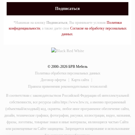
*Нажимая на кнопку
Подписаться
, Вы принимаете условия
Политики
конфиденциальности
, а также даете свое
Согласие на обработку персональных
данных
.
© 2000–2026 БРВ Мебель
Политика обработки персональных данных
Договор оферты
|
Карта сайта
|
Правила применения рекомендательных технологий
В соответствии с законодательством Российской Федерации об интеллектуальной
собственности, все ресурсы сайта https://www.brw.ru, а именно программный
(объектный/исходный) код, скрипты, любое иное программное обеспечение сайта,
дизайн, технические графики, фотографии, рисунки, иллюстрации, видео, названия,
фразы, логотипы, товарные знаки и иные материалы, являющиеся частью Сайта
или размещенные на Сайте защищены. Запрещается копирование и использование