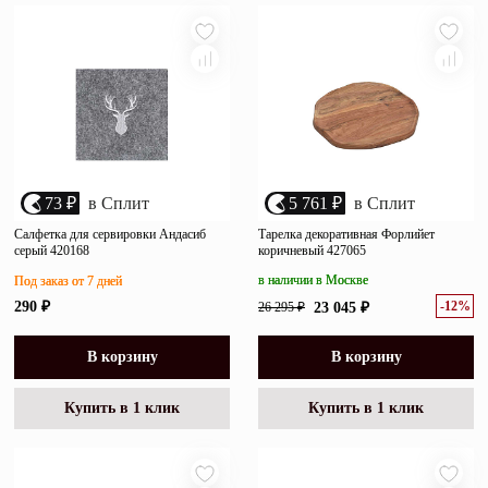
убыванию цены
Зеркала
возрастанию цены
Полки
размеру скидки
Матрасы
Прихожие
73 ₽
в Сплит
5 761 ₽
в Сплит
Освещение
Салфетка для сервировки Андасиб
Тарелка декоративная Форлийет
серый 420168
коричневый 427065
Декор
в наличии в Москве
Под заказ от 7 дней
-12%
290 ₽
26 295 ₽
23 045 ₽
О нас
Наши салоны
Покупателям
В корзину
В корзину
Дизайнерам и архитекторам
Обратный звонок
Купить в 1 клик
Купить в 1 клик