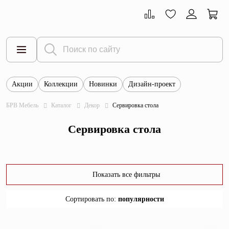
Акции
Коллекции
Новинки
Дизайн-проект
Все товары
БРВ Мебель
Каталог
Декор
Сервировка стола
Тумбы
Сервировка стола
Шкафы
Витрины
Комоды
Показать все фильтры
Столы
Сортировать по
:
популярности
Кровати
популярности