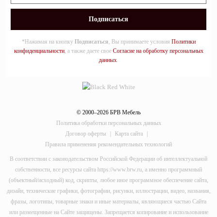
*Нажимая на кнопку
Подписаться
, Вы принимаете условия
Политики
конфиденциальности
, а также даете свое
Согласие на обработку персональных
данных
.
© 2000–2026 БРВ Мебель
Политика обработки персональных данных
Договор оферты
|
Карта сайта
|
Правила применения рекомендательных технологий
В соответствии с законодательством Российской Федерации об интеллектуальной
собственности, все ресурсы сайта https://www.brw.ru, а именно программный
(объектный/исходный) код, скрипты, любое иное программное обеспечение сайта,
дизайн, технические графики, фотографии, рисунки, иллюстрации, видео, названия,
фразы, логотипы, товарные знаки и иные материалы, являющиеся частью Сайта
или размещенные на Сайте защищены. Запрещается копирование и использование