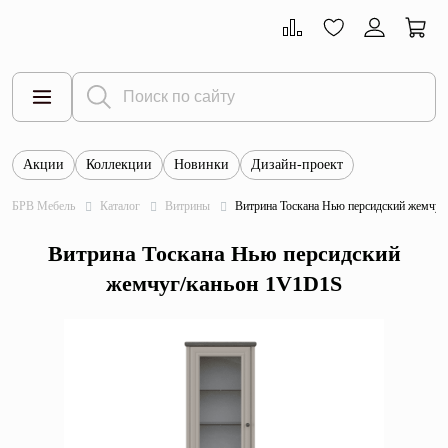
Акции
Коллекции
Новинки
Дизайн-проект
Все товары
БРВ Мебель
Каталог
Витрины
Витрина Тоскана Нью персидский жемчу
Тумбы
Витрина Тоскана Нью персидский
Шкафы
жемчуг/каньон 1V1D1S
Витрины
Комоды
Столы
Кровати