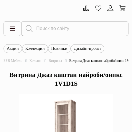
Акции
Коллекции
Новинки
Дизайн-проект
Все товары
БРВ Мебель
Каталог
Витрины
Витрина Джаз каштан найроби/оникс 1V
Тумбы
Витрина Джаз каштан найроби/оникс
Шкафы
1V1D1S
Витрины
Комоды
Столы
Кровати