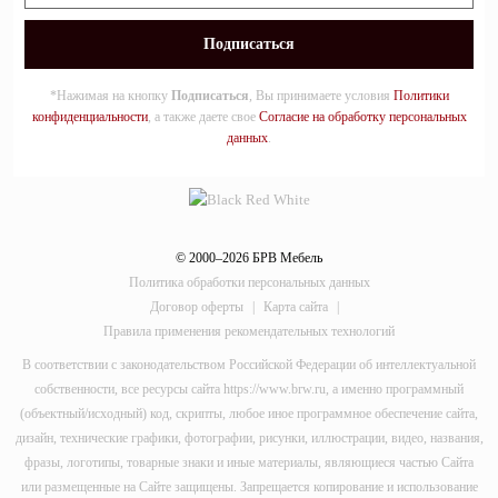
*Нажимая на кнопку
Подписаться
, Вы принимаете условия
Политики
конфиденциальности
, а также даете свое
Согласие на обработку персональных
данных
.
© 2000–2026 БРВ Мебель
Политика обработки персональных данных
Договор оферты
|
Карта сайта
|
Правила применения рекомендательных технологий
В соответствии с законодательством Российской Федерации об интеллектуальной
собственности, все ресурсы сайта https://www.brw.ru, а именно программный
(объектный/исходный) код, скрипты, любое иное программное обеспечение сайта,
дизайн, технические графики, фотографии, рисунки, иллюстрации, видео, названия,
фразы, логотипы, товарные знаки и иные материалы, являющиеся частью Сайта
или размещенные на Сайте защищены. Запрещается копирование и использование