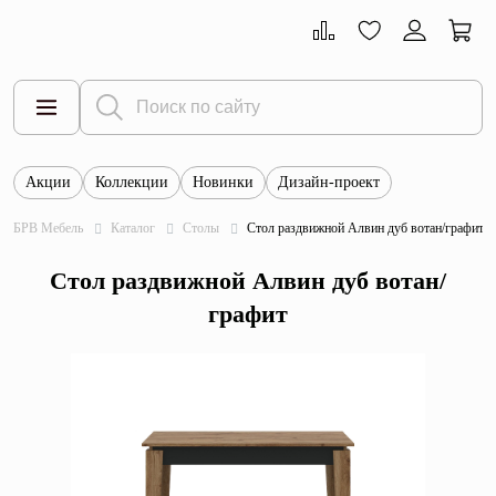
Акции
Коллекции
Новинки
Дизайн-проект
Все товары
БРВ Мебель
Каталог
Столы
Стол раздвижной Алвин дуб вотан/графит
Тумбы
Стол раздвижной Алвин дуб вотан/
Шкафы
графит
Витрины
Комоды
Столы
Кровати