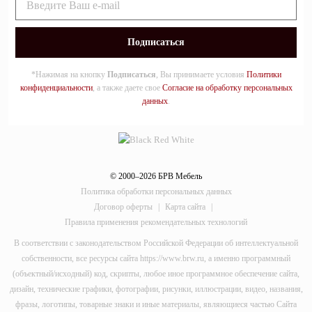
*Нажимая на кнопку
Подписаться
, Вы принимаете условия
Политики
конфиденциальности
, а также даете свое
Согласие на обработку персональных
данных
.
© 2000–2026 БРВ Мебель
Политика обработки персональных данных
Договор оферты
|
Карта сайта
|
Правила применения рекомендательных технологий
В соответствии с законодательством Российской Федерации об интеллектуальной
собственности, все ресурсы сайта https://www.brw.ru, а именно программный
(объектный/исходный) код, скрипты, любое иное программное обеспечение сайта,
дизайн, технические графики, фотографии, рисунки, иллюстрации, видео, названия,
фразы, логотипы, товарные знаки и иные материалы, являющиеся частью Сайта