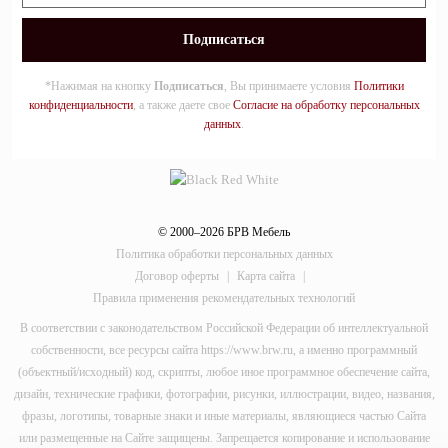
*Нажимая на кнопку
Подписаться
, Вы принимаете условия
Политики
конфиденциальности
, а также даете свое
Согласие на обработку персональных
данных
.
© 2000–2026 БРВ Мебель
Политика обработки персональных данных
Договор оферты
|
Карта сайта
|
Правила применения рекомендательных технологий
В соответствии с законодательством Российской Федерации об интеллектуальной
собственности, все ресурсы сайта https://www.brw.ru, а именно программный
(объектный/исходный) код, скрипты, любое иное программное обеспечение сайта,
дизайн, технические графики, фотографии, рисунки, иллюстрации, видео, названия,
фразы, логотипы, товарные знаки и иные материалы, являющиеся частью Сайта
или размещенные на Сайте защищены. Запрещается копирование и использование