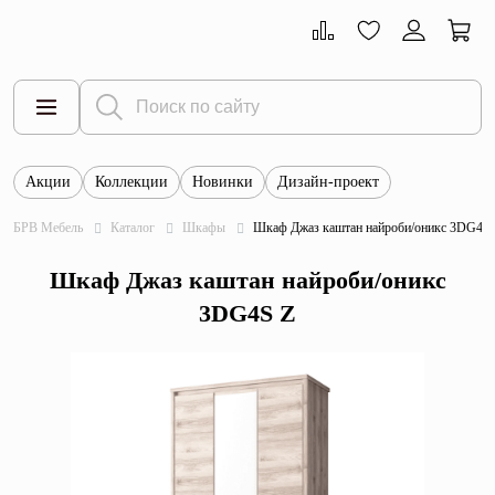
Акции
Коллекции
Новинки
Дизайн-проект
Все товары
БРВ Мебель
Каталог
Шкафы
Шкаф Джаз каштан найроби/оникс 3DG4S
Тумбы
Шкаф Джаз каштан найроби/оникс
Шкафы
3DG4S Z
Витрины
Комоды
Столы
Кровати