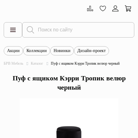
Акции
Коллекции
Новинки
Дизайн-проект
Все товары
БРВ Мебель
Каталог
Пуф с ящиком Кэрри Тропик велюр черный
Тумбы
Пуф с ящиком Кэрри Тропик велюр
Шкафы
черный
Витрины
Комоды
Столы
Кровати