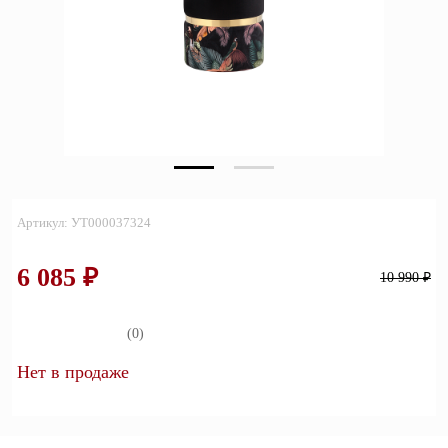
Зеркала
Полки
Матрасы
Прихожие
Освещение
Артикул: УТ000037324
Декор
6 085 ₽
10 990 ₽
О нас
Наши салоны
Покупателям
(0)
Дизайнерам и архитекторам
Обратный звонок
Нет в продаже