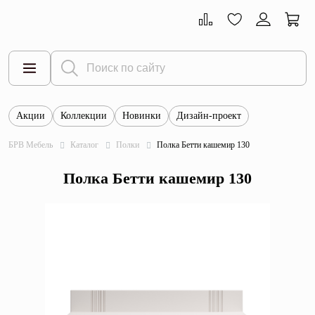
Акции
Коллекции
Новинки
Дизайн-проект
Все товары
БРВ Мебель
Каталог
Полки
Полка Бетти кашемир 130
Тумбы
Полка Бетти кашемир 130
Шкафы
Витрины
Комоды
Столы
Кровати