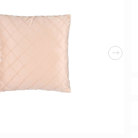
Перейти
ные категории
ые
Комплекты прихожих
Вешалки
анные
Письменные столы
Двуспаль
столы
Шкафы-витрины
Узкие ко
Трехстворчатые
кафы
Обувные
шкафы