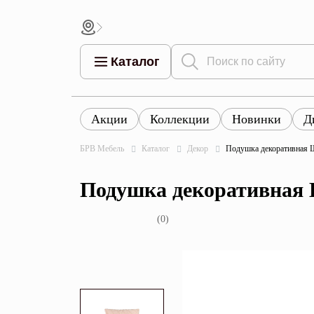
Каталог
Акции
Коллекции
Новинки
Д
Все това
Все товары
Все товары каталога
БРВ Мебель
Каталог
Декор
Подушка декоративная 
Тумбы
Коллек
Подушка декоративная 
Шкафы
Витрины
(0)
Комоды
Столы
Кровати