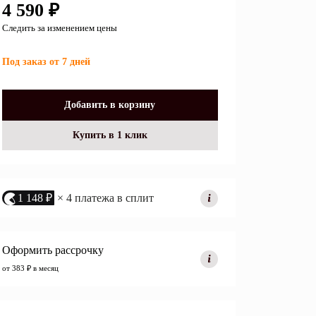
4 590 ₽
Перейти
Следить за изменением цены
Под заказ от 7 дней
Открытые полки
Комбинированные
Добавить в корзину
ные кровати
комоды
Купить в 1 клик
моды
Распашные шкафы
 тумбы
Прикроватные тумбы
1 148 ₽
× 4 платежа в сплит
Оформить рассрочку
от 383 ₽ в месяц