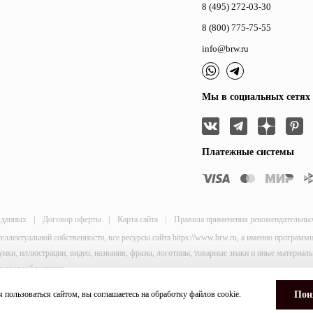
8 (495) 272-03-30
8 (800) 775-75-55
info@brw.ru
Мы в социальных сетях
Платежные системы
|
|
|
 данных
Договор оферты
Карта сайта
Правила применения рекомендательны
теллектуальной собственности, все ресурсы сайта https://www.brw.ru, а именно програм
исунки, иллюстрации, видео, названия, фразы, логотипы, товарные знаки и иные материа
я правообладателя.
and
Terms of Service
apply.
 пользоваться сайтом, вы соглашаетесь на обработку файлов
cookie
.
Пон