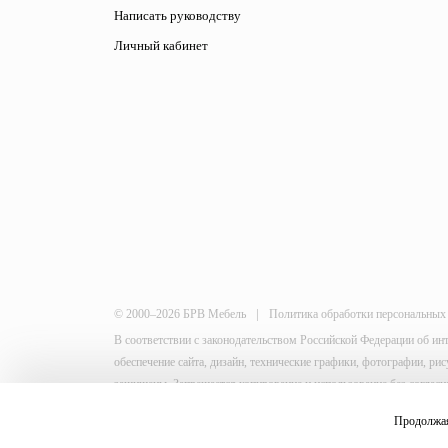
Написать руководству
Личный кабинет
|
© 2000–2026 БРВ Мебель
Политика обработки персональных
В соответствии с законодательством Российской Федерации об ин
обеспечение сайта, дизайн, технические графики, фотографии, р
защищены. Запрещается копирование и использование без согласи
This site is protected by reCAPTCHA and the Google
Privacy Policy
Продолжая