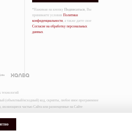
*Нажимая на кнопку
Подписаться
, Вы
принимаете условия
Политики
конфиденциальности
, а также даете свое
Согласие на обработку персональных
данных
.
х технологий
мный (объектный/исходный) код, скрипты, любое иное программное
лы, являющиеся частью Сайта или размещенные на Сайте
ятно