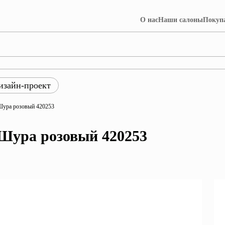
О нас
Наши салоны
Покуп
изайн-проект
ры
Шура розовый 420253
ция Лофт
Коллекция Далия
Шура розовый 420253