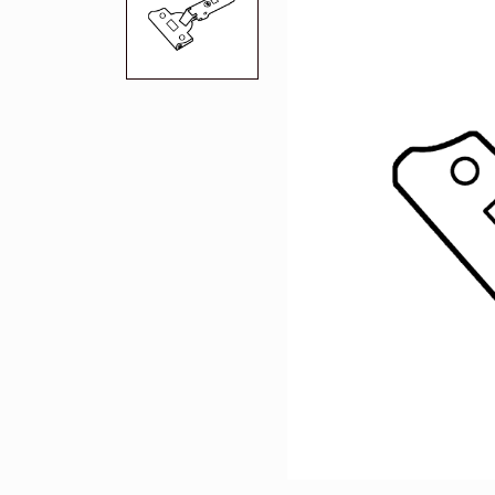
Перейти
Зеркала
Популяр
Полки
Вертикальн
зеркала
Матрасы
Комбиниров
матрасы
Прихожие
Туалетные 
Освещение
Угловые ш
Декор