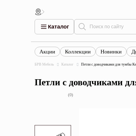
Каталог
Акции
Коллекции
Новинки
Д
Все това
Все товары
Все товары каталога
БРВ Мебель
Каталог
Петли с доводчиками для тумбы
Тумбы
Коллек
Петли с доводчиками 
Шкафы
Витрины
(0)
Комоды
Столы
Кровати