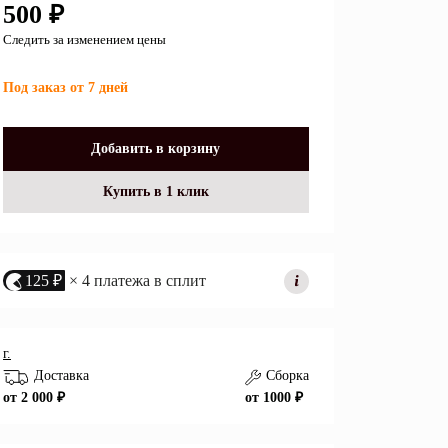
500 ₽
Перейти
Следить за изменением цены
Под заказ от 7 дней
Открытые полки
Комбинированные
Добавить в корзину
ные кровати
комоды
Купить в 1 клик
моды
Распашные шкафы
 тумбы
Прикроватные тумбы
125 ₽
× 4 платежа в сплит
г.
Доставка
Сборка
от 2 000 ₽
от 1000 ₽