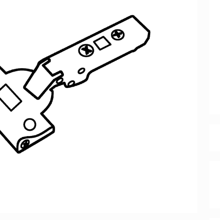
Перейти
ные категории
ые
Комплекты прихожих
Вешалки
анные
Письменные столы
Двуспаль
столы
Шкафы-витрины
Узкие ко
Трехстворчатые
кафы
Обувные
шкафы