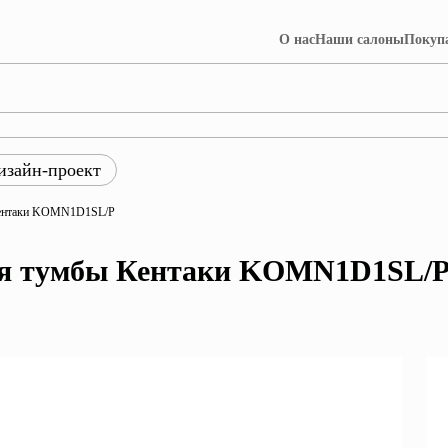
О нас
Наши салоны
Покуп
изайн-проект
ры
 Кентаки KOMN1D1SL/P
ция Лофт
Коллекция Далия
для тумбы Кентаки KOMN1D1SL/