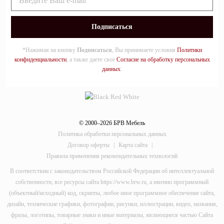
*Нажимая на кнопку
Подписаться
, Вы принимаете условия
Политики
конфиденциальности
, а также даете свое
Согласие на обработку персональных
данных
.
© 2000–2026 БРВ Мебель
Политика обработки персональных данных
Договор оферты
|
Карта сайта
|
Правила применения рекомендательных технологий
В соответствии с законодательством Российской Федерации об интеллектуальной
собственности, все ресурсы сайта https://www.brw.ru, а именно программный
(объектный/исходный) код, скрипты, любое иное программное обеспечение сайта,
дизайн, технические графики, фотографии, рисунки, иллюстрации, видео, названия,
фразы, логотипы, товарные знаки и иные материалы, являющиеся частью Сайта