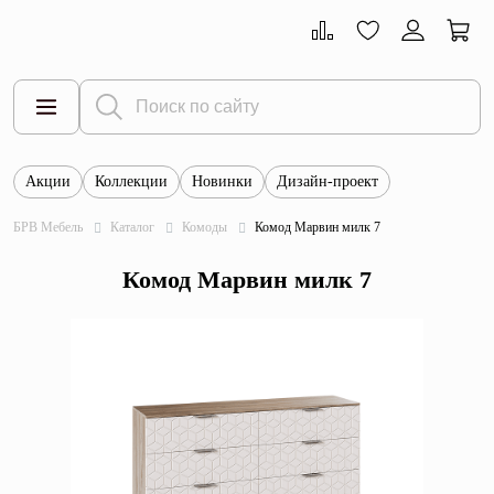
Акции
Коллекции
Новинки
Дизайн-проект
Все товары
БРВ Мебель
Каталог
Комоды
Комод Марвин милк 7
Тумбы
Комод Марвин милк 7
Шкафы
Витрины
Комоды
Столы
Кровати