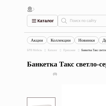
Каталог
Акции
Коллекции
Новинки
Д
Все това
Все товары
Все товары каталога
БРВ Мебель
Каталог
Прихожие
Банкетка Такс светл
Тумбы
Коллек
Банкетка Такс светло-с
Шкафы
Витрины
(0)
Комоды
Столы
Кровати