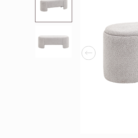
Перейти
Зеркала
Популяр
Полки
Вертикальн
зеркала
Матрасы
Комбиниров
матрасы
Прихожие
Туалетные 
Освещение
Угловые ш
Декор