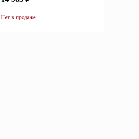
Перейти
Нет в продаже
Открытые полки
Комбинированные
ные кровати
комоды
моды
Распашные шкафы
 тумбы
Прикроватные тумбы