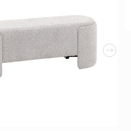
Перейти
ные категории
ые
Комплекты прихожих
Вешалки
анные
Письменные столы
Двуспаль
столы
Шкафы-витрины
Узкие ко
Трехстворчатые
кафы
Обувные
шкафы